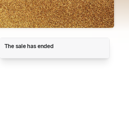
Alm GoldCard
The sale has ended
Alm Landau GmbH