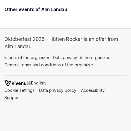
Other events of Alm Landau
Oktoberfest 2026 - Hütten Rocker is an offer from
Alm Landau.
Imprint of the organizer
(opens in a new tab)
Data privacy of the organizer
(opens in 
General terms and conditions of the organizer
(opens in a new ta
SWITCH LANGUAGE
Cookie settings
(opens in a new tab)
Data privacy policy
(opens in a new tab)
Accessibility
(opens in a n
Support
(opens in a new tab)