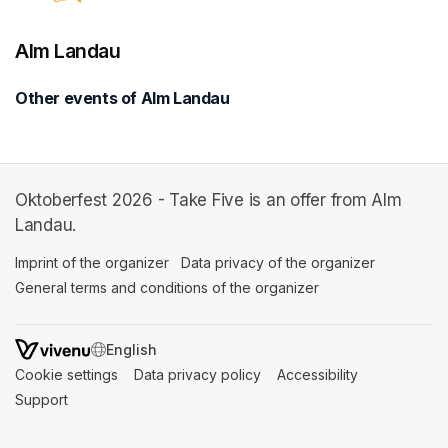
Alm Landau
Other events of Alm Landau
Oktoberfest 2026 - Take Five is an offer from Alm
Landau.
Imprint of the organizer
(opens in a new tab)
Data privacy of the organizer
(opens in 
General terms and conditions of the organizer
(opens in a new ta
SWITCH LANGUAGE
Cookie settings
(opens in a new tab)
Data privacy policy
(opens in a new tab)
Accessibility
(opens in a n
Support
(opens in a new tab)