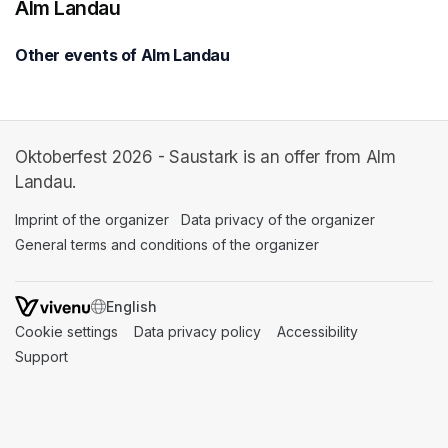
Alm Landau
Other events of Alm Landau
Oktoberfest 2026 - Saustark is an offer from Alm
Landau.
Imprint of the organizer
(opens in a new tab)
Data privacy of the organizer
(opens in 
General terms and conditions of the organizer
(opens in a new ta
SWITCH LANGUAGE
Cookie settings
(opens in a new tab)
Data privacy policy
(opens in a new tab)
Accessibility
(opens in a n
Support
(opens in a new tab)