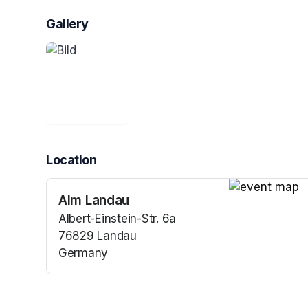
Gallery
Location
Alm Landau
(opens in a n
Albert-Einstein-Str. 6a
76829 Landau
Germany
(opens in a new tab)